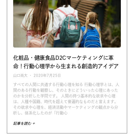
化粧品・健康食品D2Cマーケティングに革
命！行動心理学から生まれる創造的アイデア
山口尚大
2020年7月25日
すべての人間に共通する行動心理を知る 行動心理学とは、人
間のある行動を観察し、そのときにどういった心理にあった
のかを分析した学問です。 人間の持つ基本的な欲求や心理
は、人種や国籍、時代を超えて普遍的なものだと言えます。
その欲求や心理を、経済活動やマーケティングの観点から分
析し、体系化したのが「行動心
記事を読む +