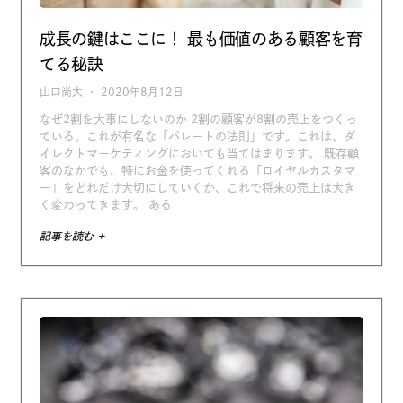
成長の鍵はここに！ 最も価値のある顧客を育
てる秘訣
山口尚大
2020年8月12日
なぜ2割を大事にしないのか 2割の顧客が8割の売上をつくっ
ている。これが有名な「パレートの法則」です。これは、ダ
イレクトマーケティングにおいても当てはまります。 既存顧
客のなかでも、特にお金を使ってくれる「ロイヤルカスタマ
ー」をどれだけ大切にしていくか、これで将来の売上は大き
く変わってきます。 ある
記事を読む +