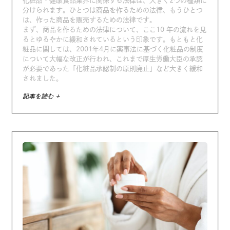
化粧品・健康食品業界に関係する法律は、大きく2つの種類に
分けられます。ひとつは商品を作るための法律、もうひとつ
は、作った商品を販売するための法律です。
まず、商品を作るための法律について、ここ10 年の流れを見
るとゆるやかに緩和されているという印象です。もともと化
粧品に関しては、2001年4月に薬事法に基づく化粧品の制度
について大幅な改正が行われ、これまで厚生労働大臣の承認
が必要であった「化粧品承認制の原則廃止」など大きく緩和
されました。
記事を読む +