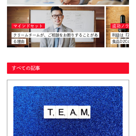
マインドセット
成功ノウハ
クリームチームが、ご相談をお断りすることがあ
利益は『2回
る理由
食品D2CのL
すべての記事