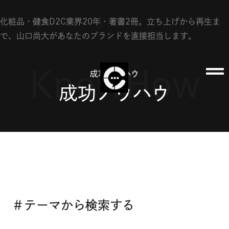
化粧品・健食D2C業界20年・著書2冊。立ち上げから再生ま
で、山口尚大があなたのブランドを直接担当します。
KnowHow
成功ノウハウ
成功ノウハウ
＃テーマから検索する