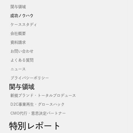
売れ続ける仕組みづくり：化粧品・健康食品
業界でマーケティングが果たす役割
山口尚大
2020年6月23日
マーケティングを一言で表現すると、「顧客をつくり、維持
する仕組み」だと言えます。一度商品を買っていただいたあ
とにも、顧客と積極的にコミュニケーションを取ることで、
関係性を強固に維持し、リピートをつくり出していくので
す。この一連の流れを半自動的に仕組み化するのが、マーケ
ティングです。一時的なものではなく、半永久的にお金を生
み出すため、自社にとっての「資産」とも言えるでしょう。
記事を読む +