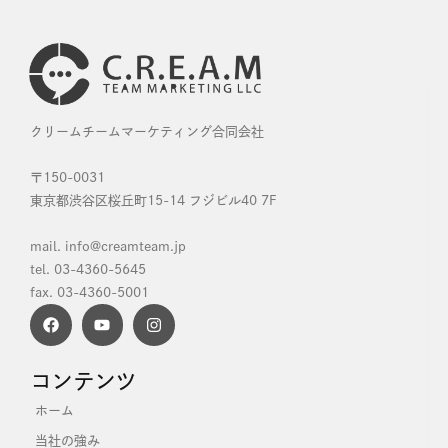
効率的なシステムを構築する（１）ECシステ
ム・ ロジスティクス
山口尚大
2024年3月28日
EC システム選びが成功の鍵を握っている ECサイトにおい
て、どのECカートシステムを選ぶかは、購買率やリピート率
に大きく影響するため非常に重要です。ECカートシステムに
は膨大な数がありますが、選定にあたって注目するべきポイ
ントは、「UI・UXの自由度の高さ」「マーケティング施策の
豊富さ」「データ計
記事を読む +