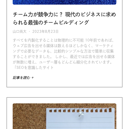
チーム力が競争力に？ 現代のビジネスに求め
られる最強のチームビルディング
山口尚大
2023年8月23日
すべてを内製化することは物理的に不可能 10年前であれば、
ウェブ広告を出せる媒体は数えるほどしかなく、マーケティ
ングで必要なデータも、比較的シンプルな方法で簡単に収集
することができました。 しかし、最近では広告を出せる媒体
が無数に増え、ユーザー層もどんどん細分化されています。
「SEOを意識したサイト
記事を読む +