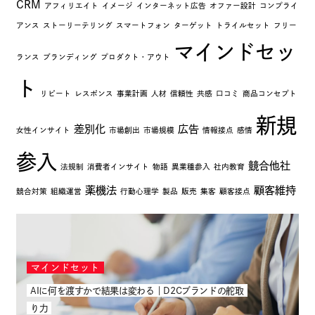
CRM
アフィリエイト
イメージ
インターネット広告
オファー設計
コンプライ
アンス
ストーリーテリング
スマートフォン
ターゲット
トライルセット
フリー
マインドセッ
ランス
ブランディング
プロダクト・アウト
ト
リピート
レスポンス
事業計画
人材
信頼性
共感
口コミ
商品コンセプト
新規
差別化
広告
女性インサイト
市場創出
市場規模
情報接点
感情
参入
競合他社
法規制
消費者インサイト
物語
異業種参入
社内教育
薬機法
顧客維持
競合対策
組織運営
行動心理学
製品
販売
集客
顧客接点
マインドセット
AIに何を渡すかで結果は変わる｜D2Cブランドの舵取
り力