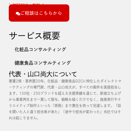
＼初回30分・無料／
ご相談はこちらから
サービス概要
化粧品コンサルティング
健康食品コンサルティング
代表・山口尚大について
著書2冊・業界歴20年。化粧品・健康食品D2Cに特化したダイレクトマ
ーケティングの専門家、代表・山口尚大が、すべての案件を直接担当し
ます。
150社・250ブランドを超える支援実績を通じて、新規立ち上げ
から事業再生まで一貫して関与。戦略を描くだけでなく、施策実行やク
リエイティブ制作といった「実務」まで責任を持って完遂します。
「話
を聞いた人と違う担当者が来た」「途中で担当が変わった」当社ではそ
れは起こりません。