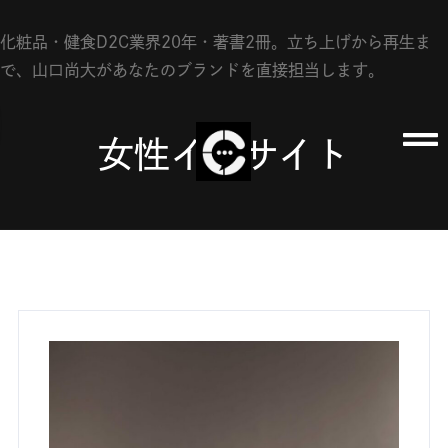
会社概要
化粧品・健食D2C業界20年・著書2冊。立ち上げから再生ま
FAQ
で、山口尚大があなたのブランドを直接担当します。
資料請求
女性インサイト
お問い合わせ