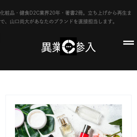
会社概要
化粧品・健食D2C業界20年・著書2冊。立ち上げから再生ま
FAQ
で、山口尚大があなたのブランドを直接担当します。
資料請求
異業種参入
お問い合わせ