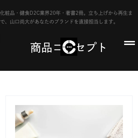
会社概要
化粧品・健食D2C業界20年・著書2冊。立ち上げから再生ま
で、山口尚大があなたのブランドを直接担当します。
FAQ
資料請求
商品コンセプト
お問い合わせ