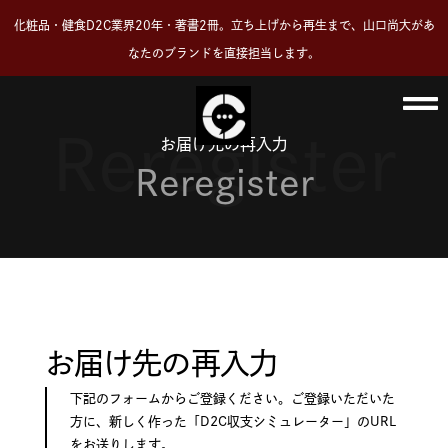
会社概要
化粧品・健食D2C業界20年・著書2冊。立ち上げから再生まで、山口尚大があ
なたのブランドを直接担当します。
FAQ
Reregister
お届け先の再入力
資料請求
Reregister
お問い合わせ
お届け先の再入力
下記のフォームからご登録ください。ご登録いただいた
方に、新しく作った「D2C収支シミュレーター」のURL
をお送りします。