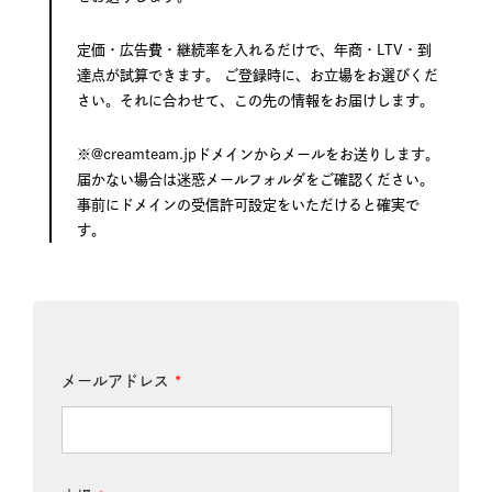
定価・広告費・継続率を入れるだけで、年商・LTV・到
達点が試算できます。 ご登録時に、お立場をお選びくだ
さい。それに合わせて、この先の情報をお届けします。
※@creamteam.jpドメインからメールをお送りします。
届かない場合は迷惑メールフォルダをご確認ください。
事前にドメインの受信許可設定をいただけると確実で
す。
メ
メールアドレス
*
ー
ル
ア
ド
レ
ス