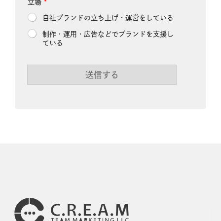
メ
立場
*
ー
自社ブランドの立ち上げ・運営をしている
ル
ア
制作・運用・広告などでブランドを支援し
ド
ている
レ
ス
立
場
送信する