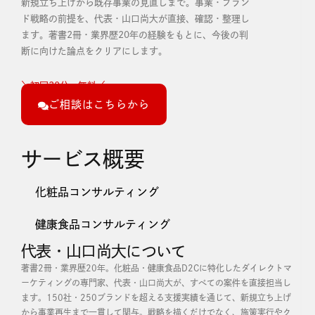
新規立ち上げから既存事業の見直しまで。事業・ブラン
ド戦略の前提を、代表・山口尚大が直接、確認・整理し
ます。
著書2冊・業界歴20年の経験をもとに、今後の判
断に向けた論点をクリアにします。
＼初回30分・無料／
ご相談はこちらから
サービス概要
化粧品コンサルティング
健康食品コンサルティング
代表・山口尚大について
著書2冊・業界歴20年。化粧品・健康食品D2Cに特化したダイレクトマ
ーケティングの専門家、代表・山口尚大が、すべての案件を直接担当し
ます。
150社・250ブランドを超える支援実績を通じて、新規立ち上げ
から事業再生まで一貫して関与。戦略を描くだけでなく、施策実行やク