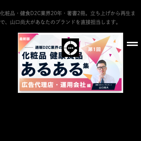
FAQ
化粧品・健食D2C業界20年・著書2冊。立ち上げから再生ま
で、山口尚大があなたのブランドを直接担当します。
資料請求
お問い合わせ