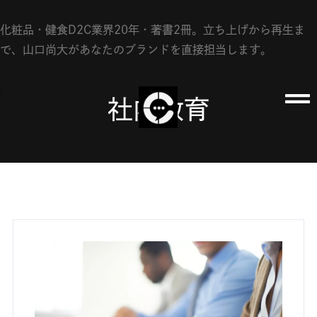
会社概要
化粧品・健食D2C業界20年・著書2冊。立ち上げから再生ま
で、山口尚大があなたのブランドを直接担当します。
FAQ
資料請求
社内教育
お問い合わせ