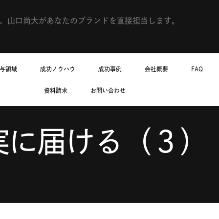
で、山口尚大があなたのブランドを直接担当します。
与領域
成功ノウハウ
成功事例
会社概要
FAQ
資料請求
お問い合わせ
に届ける（３） 