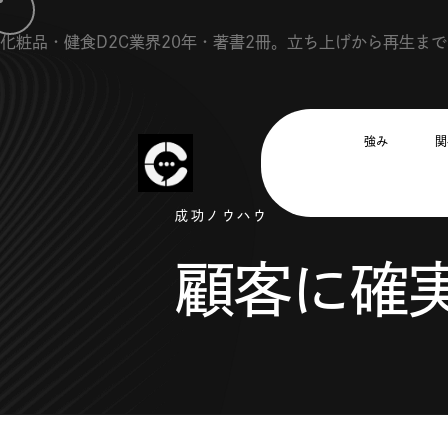
化粧品・健食D2C業界20年・著書2冊。立ち上げから再生ま
強み
関
成功ノウハウ
顧客に確実