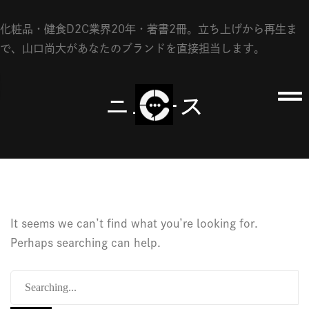
成功ノウハウ
化粧品・健食D2C業界20年・著書2冊。立ち上げから再生ま
成功事例
で、山口尚大があなたのブランドを直接担当します。
会社概要
ニュース
FAQ
資料請求
お問い合わせ
It seems we can’t find what you’re looking for.
Perhaps searching can help.