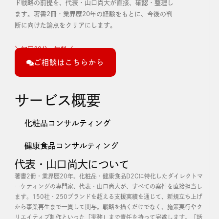
ド戦略の前提を、代表・山口尚大が直接、確認・整理し
ます。
著書2冊・業界歴20年の経験をもとに、今後の判
断に向けた論点をクリアにします。
＼初回30分・無料／
ご相談はこちらから
サービス概要
化粧品コンサルティング
健康食品コンサルティング
代表・山口尚大について
著書2冊・業界歴20年。化粧品・健康食品D2Cに特化したダイレクトマ
ーケティングの専門家、代表・山口尚大が、すべての案件を直接担当し
ます。
150社・250ブランドを超える支援実績を通じて、新規立ち上げ
から事業再生まで一貫して関与。戦略を描くだけでなく、施策実行やク
リエイティブ制作といった「実務」まで責任を持って完遂します。
「話